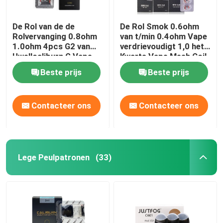
De Rol van de de
De Rol Smok 0.6ohm
Rolvervanging 0.8ohm
van t/min 0.4ohm Vape
1.0ohm 4pcs G2 van
verdrievoudigt 1,0 het
Uwellcaliburn G Vape
Kwarts Vape Mesh Coil
Replacement van
Beste prijs
Beste prijs
Ohmsc 1.2ohm
Contacteer ons
Contacteer ons
Lege Peulpatronen
(33)