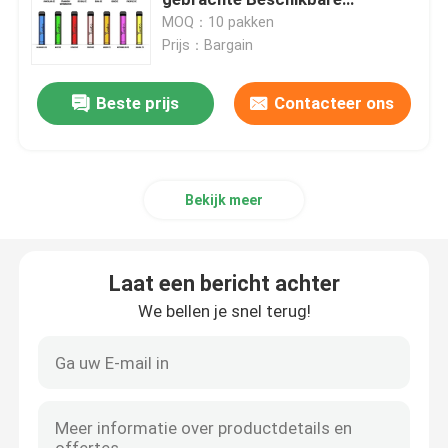
Uitrusting van Peulvapes Yuoto
MOQ：10 pakken
XXL
Prijs：Bargain
Op smaak gebrachte Peul Vapes
Beste prijs
Contacteer ons
De Vervanging van de Vaperol
Lege Peulpatronen
Bekijk meer
De Uitrustingen van doosmod.
Laat een bericht achter
De Aanzetuitrustingen van het peulsysteem
We bellen je snel terug!
Lege Ejuice-Fles
Elektronische Sigarettoebehoren