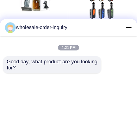
Van de Doosmod. van
Voopoo Drag 4 Kit
wholesale-order-inquiry
Rincoejellybox 228w
177w 4ml 5.5ml Voor
van de Uitrustingen
alle Pnp spoelen
Dubbele 18650
Uforce-L Tank Dual
4:21 PM
Batterijen 4.8ml Sub
18650 Battery Box Kits
Beste prijs
Beste prijs
het Ohmtank
Good day, what product are you looking 
for?
Contacteer ons
Contacteer ons
Bekijk meer
Thuis
Ongeveer ons
Contacteer ons
Desktop Site
Sitemap
Privacybeleid