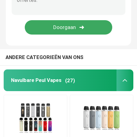
De Ring van het Vapesilicone
De Tank van de Vapeverstuiver
Vape Mods
ANDERE CATEGORIEËN VAN ONS
Droog Herb Vaporizer
Navulbare Peul Vapes
(27)
De Uiteinden van de Vapedruppel
Pyrexglazen buis