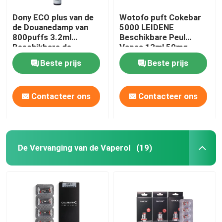
Dony ECO plus van de
Wotofo puft Cokebar
de Douanedamp van
5000 LEIDENE
800puffs 3.2ml
Beschikbare Peul
Beschikbare de
Vapes 13ml 50mg
Sigaretten550mah
5000 Vape-Uitrusting
Beste prijs
Beste prijs
Batterij 15 Aroma's
Contacteer ons
Contacteer ons
De Vervanging van de Vaperol
(19)