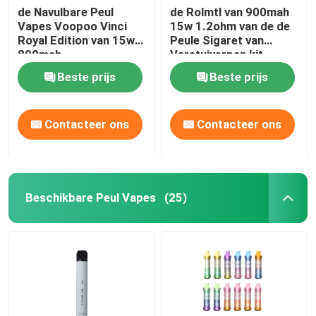
de Navulbare Peul
de Rolmtl van 900mah
Vapes Voopoo Vinci
15w 1.2ohm van de de
Royal Edition van 15w
Peule Sigaret van
800mah
Verstuiverpen kit
voopoo vinci Q de
Beste prijs
Beste prijs
Aanzetuitrustingen
Contacteer ons
Contacteer ons
Beschikbare Peul Vapes
(25)