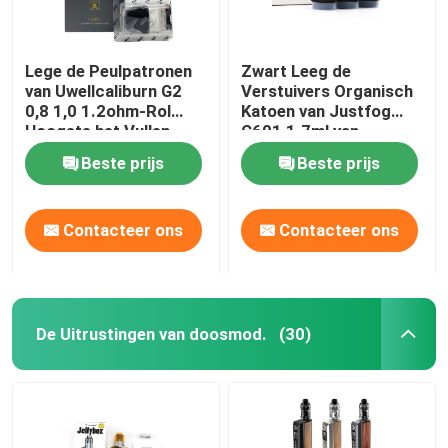
Lege de Peulpatronen
Zwart Leeg de
van Uwellcaliburn G2
Verstuivers Organisch
0,8 1,0 1.2ohm-Rol
Katoen van Justfog
Hoogste het Vullen
C601 1.7ml van
Peulen
Peulpatronen
Beste prijs
Beste prijs
Contacteer ons
Contacteer ons
De Uitrustingen van doosmod.
(30)