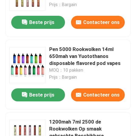
Dubbele Aroma
Prijs：Bargain
Ongeveer ons
Beste prijs
Contacteer ons
Fabrieksreis
Pen 5000 Rookwolken 14ml
Kwaliteitscontrole
650mah van Yuotothanos
disposable flavored pod vapes
MOQ：10 pakken
Contact de V.S.
Prijs：Bargain
Verzoek om een Citaat
Beste prijs
Contacteer ons
Navulbare Peul Vapes
1200mah 7ml 2500 de
Rookwolken Op smaak
Beschikbare Peul Vapes
gebrachte Beschikbare