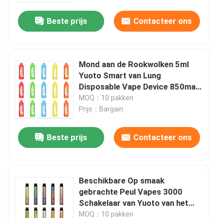
Beste prijs
Contacteer ons
Mond aan de Rookwolken 5ml
Yuoto Smart van Lung
Disposable Vape Device 850mah
2000 Pro
MOQ：10 pakken
Prijs：Bargain
Beste prijs
Contacteer ons
Huis
Beschikbare Op smaak
Producten
gebrachte Peul Vapes 3000
Schakelaar van Yuoto van het
Rookwolken1650mah 8ml de
Video's
MOQ：10 pakken