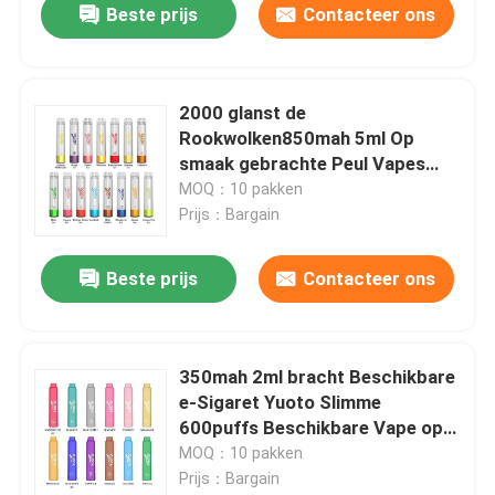
Beste prijs
Contacteer ons
2000 glanst de
Rookwolken850mah 5ml Op
smaak gebrachte Peul Vapes
Yuoto Pro Beschikbare Vape-
MOQ：10 pakken
Uitrusting
Prijs：Bargain
Beste prijs
Contacteer ons
350mah 2ml bracht Beschikbare
e-Sigaret Yuoto Slimme
600puffs Beschikbare Vape op
smaak
MOQ：10 pakken
Prijs：Bargain