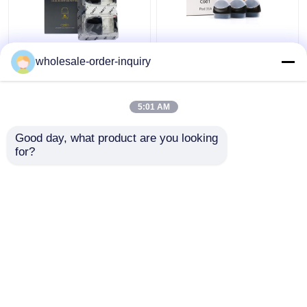
Lege de Peulpatronen
Zwart Leeg de
wholesale-order-inquiry
van Uwellcaliburn G2
Verstuivers Organisch
0,8 1,0 1.2ohm-Rol
Katoen van Justfog
Hoogste het Vullen
C601 1.7ml van
5:01 AM
Peulen
Peulpatronen
Beste prijs
Beste prijs
Good day, what product are you looking 
for?
Contacteer ons
Contacteer ons
Bekijk meer
Thuis
Ongeveer ons
Contacteer ons
Desktop Site
Sitemap
Privacybeleid