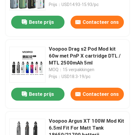
Prijs：USD14.93-15.93/pc
Ongeveer ons
Beste prijs
Contacteer ons
Fabrieksreis
Voopoo Drag s2 Pod Mod kit
Kwaliteitscontrole
60w met PnP X cartridge DTL /
MTL 2500mAh 5ml
MOQ：15 verpakkingen
Contact de V.S.
Prijs：USD18.3-19/pc
Verzoek om een Citaat
Beste prijs
Contacteer ons
Navulbare Peul Vapes
Voopoo Argus XT 100W Mod Kit
6.5ml Fit For Matt Tank
Beschikbare Peul Vapes
18650/21700 batterij