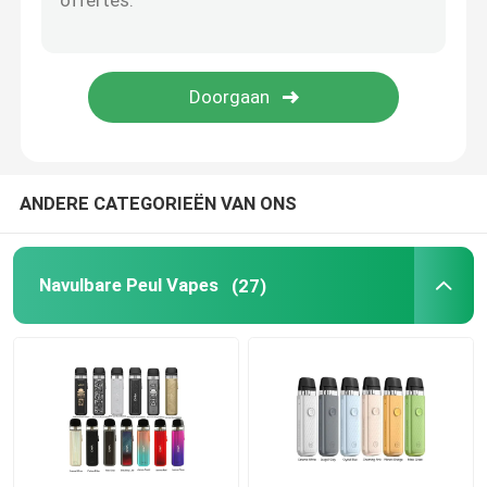
De Ring van het Vapesilicone
De Tank van de Vapeverstuiver
Vape Mods
ANDERE CATEGORIEËN VAN ONS
Droog Herb Vaporizer
Navulbare Peul Vapes
(27)
De Uiteinden van de Vapedruppel
Pyrexglazen buis