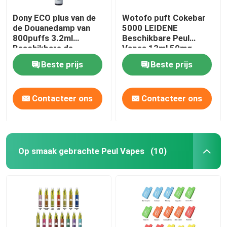
Dony ECO plus van de
Wotofo puft Cokebar
de Douanedamp van
5000 LEIDENE
800puffs 3.2ml
Beschikbare Peul
Beschikbare de
Vapes 13ml 50mg
Sigaretten550mah
5000 Vape-Uitrusting
Beste prijs
Beste prijs
Batterij 15 Aroma's
Contacteer ons
Contacteer ons
Op smaak gebrachte Peul Vapes
(10)