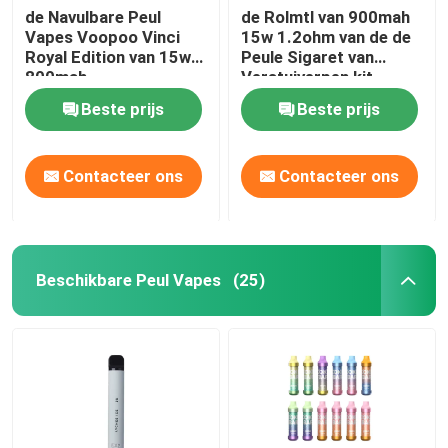
de Navulbare Peul
de Rolmtl van 900mah
Vapes Voopoo Vinci
15w 1.2ohm van de de
Royal Edition van 15w
Peule Sigaret van
800mah
Verstuiverpen kit
voopoo vinci Q de
Beste prijs
Beste prijs
Aanzetuitrustingen
Contacteer ons
Contacteer ons
Beschikbare Peul Vapes
(25)