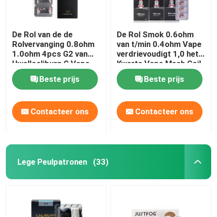
De Rol van de de
De Rol Smok 0.6ohm
Rolvervanging 0.8ohm
van t/min 0.4ohm Vape
1.0ohm 4pcs G2 van
verdrievoudigt 1,0 het
Uwellcaliburn G Vape
Kwarts Vape Mesh Coil
Replacement van
Beste prijs
Beste prijs
Ohmsc 1.2ohm
Contacteer ons
Contacteer ons
Lege Peulpatronen
(33)