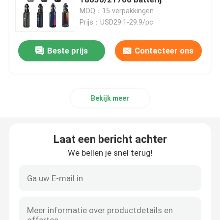
MOQ：15 verpakkingen
Prijs：USD29.1-29.9/pc
Op smaak gebrachte Peul Vapes
Beste prijs
Contacteer ons
De Vervanging van de Vaperol
Lege Peulpatronen
Bekijk meer
De Uitrustingen van doosmod.
Laat een bericht achter
De Aanzetuitrustingen van het peulsysteem
We bellen je snel terug!
Lege Ejuice-Fles
Elektronische Sigarettoebehoren