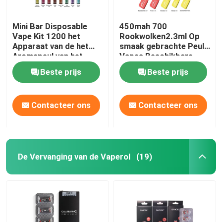
Mini Bar Disposable
450mah 700
Vape Kit 1200 het
Rookwolken2.3ml Op
Apparaat van de het
smaak gebrachte Peul
Aromapeul van het
Vapes Beschikbare
Rookwolken650mah
Yuoto Mini Box
Beste prijs
Beste prijs
4ml Fruit
Contacteer ons
Contacteer ons
De Vervanging van de Vaperol
(19)