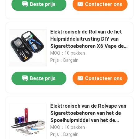
Beste prijs
Contacteer ons
Elektronisch de Rol van de het
Hulpmiddeluitrusting DIY van
Sigarettoebehoren X6 Vape de
Bouwhulpmiddel Kit Pliers
MOQ：10 pakken
Prijs：Bargain
Beste prijs
Contacteer ons
Elektronisch van de Rolvape van
Sigarettoebehoren van het de
Spoelhulpmiddel van het de
Uitrustingsdiy Vaping Subohm
MOQ：10 pakken
de Hulpmiddelenpincet 6 - binnen
Prijs：Bargain