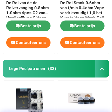
De Rol van de de
De Rol Smok 0.6ohm
Rolvervanging 0.8ohm
van t/min 0.4ohm Vape
1.0ohm 4pcs G2 van
verdrievoudigt 1,0 het
Uwellcaliburn G Vape
Kwarts Vape Mesh Coil
Replacement van
Beste prijs
Beste prijs
Ohmsc 1.2ohm
Contacteer ons
Contacteer ons
Lege Peulpatronen
(33)