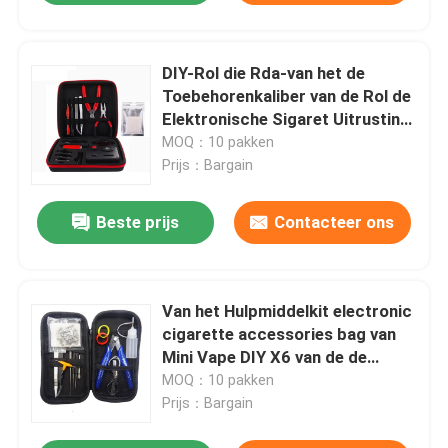
DIY-Rol die Rda-van het de
Toebehorenkaliber van de Rol de
Elektronische Sigaret Uitrusting
van het de Uitrustingenv3
MOQ：10 pakken
Hulpmiddel bouwen
Prijs：Bargain
Beste prijs
Contacteer ons
Van het Hulpmiddelkit electronic
cigarette accessories bag van
Mini Vape DIY X6 van de de
Bandrol het Kaliberkatoen
MOQ：10 pakken
Prijs：Bargain