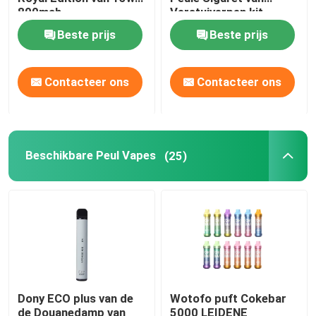
800mah
Verstuiverpen kit
voopoo vinci Q de
Beste prijs
Beste prijs
Op smaak gebrachte Peul Vapes
Aanzetuitrustingen
De Vervanging van de Vaperol
Contacteer ons
Contacteer ons
Lege Peulpatronen
Beschikbare Peul Vapes
(25)
De Uitrustingen van doosmod.
De Aanzetuitrustingen van het peulsysteem
Lege Ejuice-Fles
Dony ECO plus van de
Wotofo puft Cokebar
Elektronische Sigarettoebehoren
de Douanedamp van
5000 LEIDENE