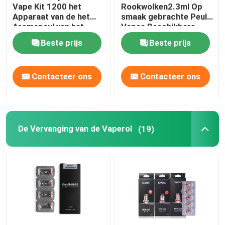
Vape Kit 1200 het
Rookwolken2.3ml Op
Apparaat van de het
smaak gebrachte Peul
Aromapeul van het
Vapes Beschikbare
Rookwolken650mah
Yuoto Mini Box
Beste prijs
Beste prijs
4ml Fruit
Contacteer ons
Contacteer ons
De Vervanging van de Vaperol
(19)