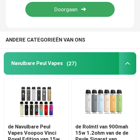
Ongeveer ons
Fabrieksreis
ANDERE CATEGORIEËN VAN ONS
Kwaliteitscontrole
Navulbare Peul Vapes
(27)
Contact de V.S.
Verzoek om een Citaat
Navulbare Peul Vapes
de Navulbare Peul
de Rolmtl van 900mah
Vapes Voopoo Vinci
15w 1.2ohm van de de
Beschikbare Peul Vapes
Royal Edition van 15w
Peule Sigaret van