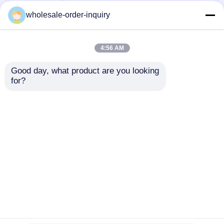
Lege de Peulpatronen
Zwart Leeg de
wholesale-order-inquiry
van Uwellcaliburn G2
Verstuivers Organisch
0,8 1,0 1.2ohm-Rol
Katoen van Justfog
Hoogste het Vullen
C601 1.7ml van
4:56 AM
Peulen
Peulpatronen
Beste prijs
Beste prijs
Good day, what product are you looking 
for?
Contacteer ons
Contacteer ons
Bekijk meer
Thuis
Ongeveer ons
Contacteer ons
Desktop Site
Sitemap
Privacybeleid